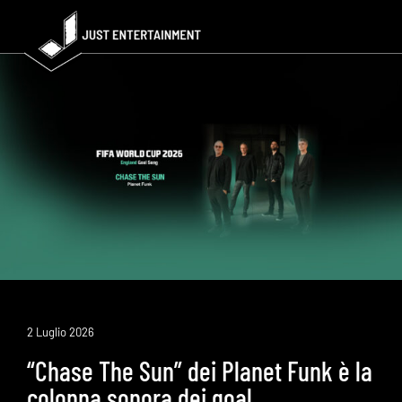
Skip
to
content
2 Luglio 2026
“Chase The Sun” dei Planet Funk è la
colonna sonora dei goal