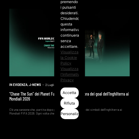
premendo
i pulsanti
desiderati.
Chiudendo
questa
informativa
continuerai
senza
accettare.
Visualizza
la Cookie
Policy
Visualizza
l'Informativa
Privacy
IN EVIDENZA
,
J-NEWS
-
2 Luglio 2026
Accetta
“Chase The Sun” dei Planet Funk è la colonna sonora dei goal dell’Inghilterra ai
Mondiali 2026
Rifiuta
C'è una canzone che, partita dopo partita, è diventata uno dei simboli dell'Inghilterra ai
Personalizza
Mondiali FIFA 2026. Ogni volta che i Three...