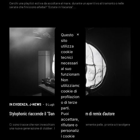
Cerchi una playlist estiva da ascoltare al mare, durante un aperitivo al tramonto o nelle
serate che finiscono all'alba? "Estate in Vacanza"...
Questo
✕
sito
utilizza
cookie
tecnici
necessari
al suo
funzionamento.
Non
utilizziamo
cookie di
profilazione
o di terze
IN EVIDENZA
,
J-NEWS
-
9 Luglio 2026
parti.
Stylophonic riaccende il “Dancefloor” con un album di remix d’autore
Puoi
accettare,
rifiutare o
Ci sono tracce che non invecchiano, ma cambiano semplicemente pelle, pronte a travolgere
una nuova generazione di clubber. È il caso di...
personalizzare
i cookie