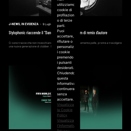
utilizziamo
cookie di
profilazione
o di terze
J-NEWS
,
IN EVIDENZA
-
9 Luglio 2026
parti.
Puoi
Stylophonic riaccende il “Dancefloor” con un album di remix d’autore
accettare,
rifiutare o
Ci sono tracce che non invecchiano, ma cambiano semplicemente pelle, pronte a travolgere
una nuova generazione di clubber. È il caso di...
personalizzare
i cookie
premendo
i pulsanti
desiderati.
Chiudendo
questa
informativa
continuerai
senza
accettare.
Visualizza
la Cookie
Policy
Visualizza
l'Informativa
Privacy