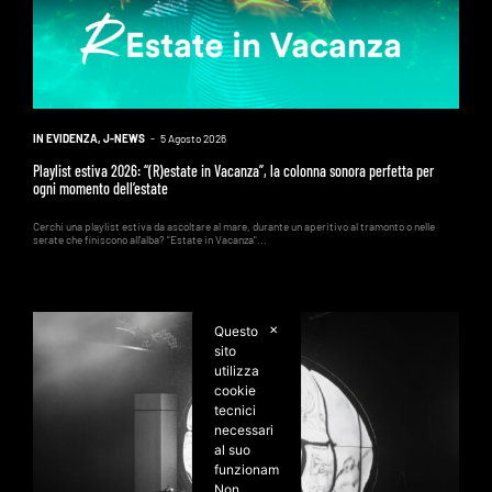
IN EVIDENZA
,
J-NEWS
-
5 Agosto 2026
Playlist estiva 2026: “(R)estate in Vacanza”, la colonna sonora perfetta per
ogni momento dell’estate
Cerchi una playlist estiva da ascoltare al mare, durante un aperitivo al tramonto o nelle
serate che finiscono all'alba? "Estate in Vacanza"...
Questo
✕
sito
utilizza
cookie
tecnici
necessari
al suo
funzionamento.
Non