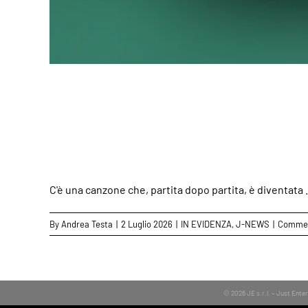
“Chase The Sun” d
de
C'è una canzone che, partita dopo partita, è diventata .
By
Andrea Testa
|
2 Luglio 2026
|
IN EVIDENZA
,
J-NEWS
|
Comment
© 2026 JE s.r.l. – Just Ent