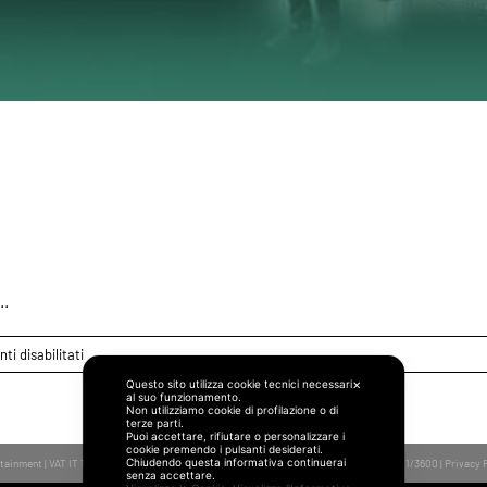
ei Planet Funk è la colon
ll’Inghilterra ai Mondiali 2
..
su
i disabilitati
“Chase
Questo sito utilizza cookie tecnici necessari
✕
al suo funzionamento.
The
Non utilizziamo cookie di profilazione o di
Sun”
terze parti.
Puoi accettare, rifiutare o personalizzare i
dei
cookie premendo i pulsanti desiderati.
Chiudendo questa informativa continuerai
ertainment | VAT IT 11040351006 | SDI M5UXCR1 | PEC
je@legalmail.it
| Aut. SIAE n.3964-5/1/3600 |
Privacy 
Planet
senza accettare.