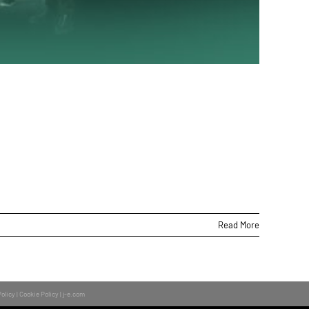
na sonora dei goal
026
Read More
Policy
|
Cookie Policy
|
j-e.com