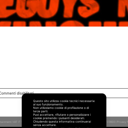
, una nuova visione: “Psy
club
su
Commenti disabilitati
Un
Questo sito utilizza cookie tecnici necessari
✕
al suo funzionamento.
classico
Non utilizziamo cookie di profilazione o di
immortale,
terze parti.
Puoi accettare, rifiutare o personalizzare i
una
cookie premendo i pulsanti desiderati.
Chiudendo questa informativa continuerai
ertainment | VAT IT 11040351006 | SDI M5UXCR1 | PEC
je@legalmail.it
| Aut. SIAE n.3964-5/1/3600 |
Privacy 
nuova
senza accettare.