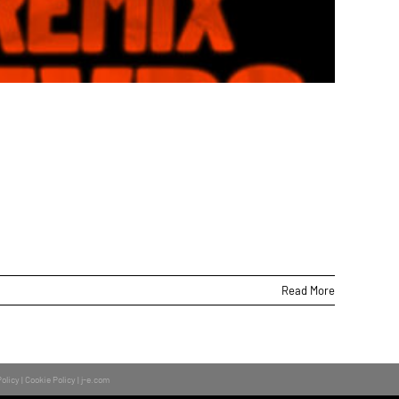
cho Killer” rivive nei
Read More
Policy
|
Cookie Policy
|
j-e.com