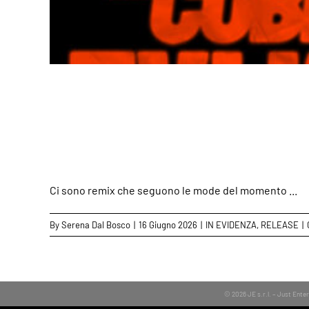
Un classico immortale
Ci sono remix che seguono le mode del momento ...
By
Serena Dal Bosco
|
16 Giugno 2026
|
IN EVIDENZA
,
RELEASE
|
© 2026 JE s.r.l. – Just Ent