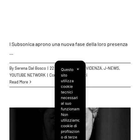
Network di Just
Entertainment
I Subsonica aprono una nuova fase della loro presenza
...
By
Serena Dal Bosco
|
22 Aprile 2026
|
IN EVIDENZA
,
J-NEWS
,
Questo
✕
su
YOUTUBE NETWORK
|
Commenti disabilitati
sito
utilizza
I
Read More
cookie
Subsonica
tecnici
rafforzano
necessari
la
al suo
loro
funzionamento.
Non
presenza
utilizziamo
su
cookie di
YouTube:
profilazione
il
o di terze