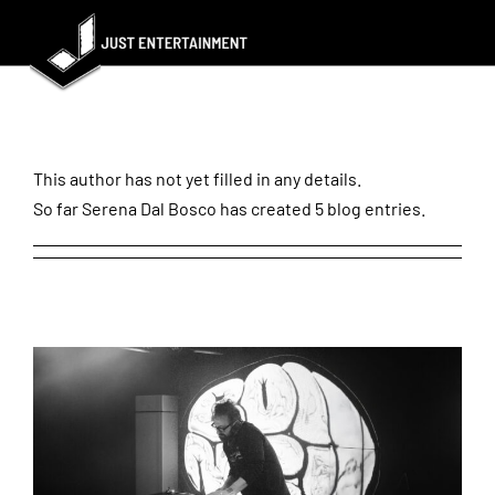
Skip
to
content
About
Serena Dal Bosco
This author has not yet filled in any details.
So far Serena Dal Bosco has created 5 blog entries.