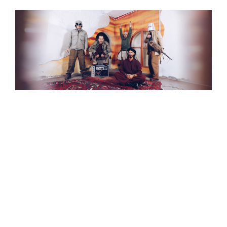
FESTIVAL
RESTA
ALLA
RAI
FINCHÈ
GARA
NON
LI
SEPARI
I Subsonica
rafforzano la loro
presenza su YouTube:
il canale entra nel