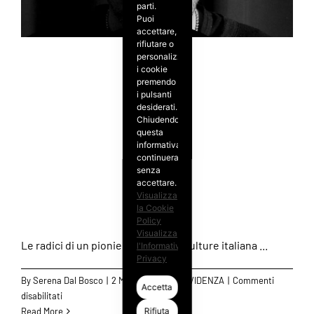
parti.
canale
Puoi
entra
accettare,
nel
rifiutare o
Network
personalizzare
Perché Claudio
di
i cookie
premendo
Just
i pulsanti
Entertainment
Coccoluto è una
desiderati.
Chiudendo
questa
leggenda della musica
informativa
continuerai
senza
accettare.
elettronica italiana
Visualizza
la Cookie
Policy
Visualizza
Le radici di un pioniere della club culture italiana ...
l'Informativa
Privacy
By
Serena Dal Bosco
|
2 Marzo 2026
|
IN EVIDENZA
|
Commenti
Accetta
su
disabilitati
Perché
Rifiuta
Read More