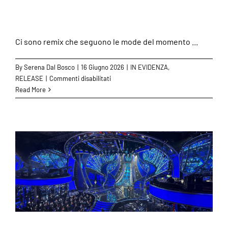
Killer” rivive nei club
Ci sono remix che seguono le mode del momento ...
By
Serena Dal Bosco
|
16 Giugno 2026
|
IN EVIDENZA
,
su
RELEASE
|
Commenti disabilitati
Un
Read More
classico
immortale,
una
nuova
visione:
“Psycho
Killer”
rivive
nei
club