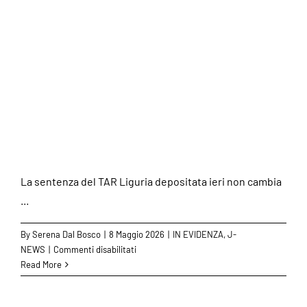
JE / IL FESTIVAL
RESTA ALLA RAI
FINCHÈ GARA NON LI
SEPARI
La sentenza del TAR Liguria depositata ieri non cambia
...
By
Serena Dal Bosco
|
8 Maggio 2026
|
IN EVIDENZA
,
J-
su
NEWS
|
Commenti disabilitati
JE
Read More
/
IL