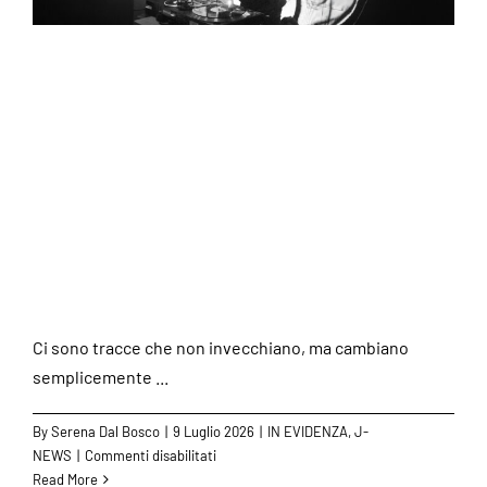
Stylophonic riaccende
il “Dancefloor” con un
album di remix
d’autore
Ci sono tracce che non invecchiano, ma cambiano
semplicemente ...
By
Serena Dal Bosco
|
9 Luglio 2026
|
IN EVIDENZA
,
J-
su
NEWS
|
Commenti disabilitati
Stylophonic
Read More