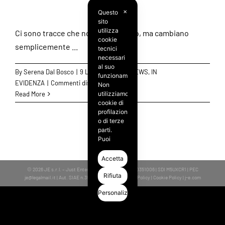
Questo
✕
sito
utilizza
Ci sono tracce che non invecchiano, ma cambiano
cookie
semplicemente ...
tecnici
necessari
al suo
By
Serena Dal Bosco
|
9 Luglio 2026
|
J-NEWS
,
IN
funzionamento.
su
EVIDENZA
|
Commenti disabilitati
Non
Stylophonic
utilizziamo
Read More
cookie di
riaccende
profilazione
il
o di terze
“Dancefloor”
parti.
con
Puoi
accettare,
un
rifiutare o
Accetta
album
personalizzare
© 2026 JE s.r.l. – Just Entertainment | VAT IT 11040351006 | SDI M5UXCR1 | PEC
di
i cookie
Rifiuta
je@legalmail.it
| Aut. SIAE n.3964-5/1/3600 |
Privacy Policy
|
Cookie Policy
|
j-e.com
remix
premendo
Personalizza
d’autore
i pulsanti
desiderati.
Chiudendo
questa